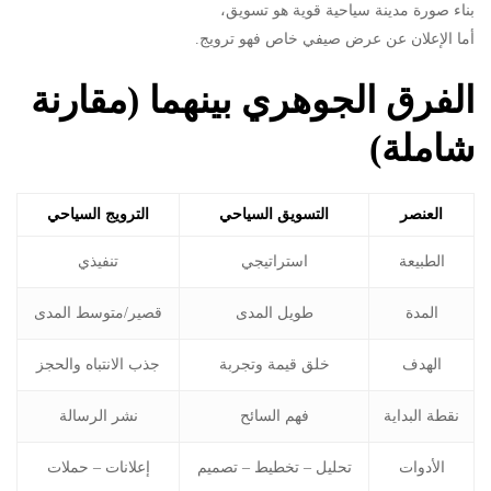
بناء صورة مدينة سياحية قوية هو تسويق،
أما الإعلان عن عرض صيفي خاص فهو ترويج.
الفرق الجوهري بينهما (مقارنة
شاملة)
العنصر
التسويق السياحي
الترويج السياحي
الطبيعة
استراتيجي
تنفيذي
المدة
طويل المدى
قصير/متوسط المدى
الهدف
خلق قيمة وتجربة
جذب الانتباه والحجز
نقطة البداية
فهم السائح
نشر الرسالة
الأدوات
تحليل – تخطيط – تصميم
إعلانات – حملات