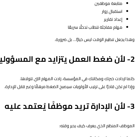
متابعة موظفين
استقبال زوار
إعداد تقارير
مهام مفاجئة تتطلب تدخلًا سريعًا
وهذا يجعل تنظيم الوقت ليس خيارًا… بل ضرورة.
2- لأن ضغط العمل يتزايد مع المسؤوليات
كلما ازدادت خبرتك ومكانتك في المؤسسة، زادت المهام التي تتولاها.
وإذا لم تكن قادرًا على ترتيب الأولويات سيصبح الضغط مرهقًا وغير قابل للإدارة.
3- لأن الإدارة تريد موظفًا يُعتمد عليه
الموظف المنظم الذي يعرف كيف يدير وقته: