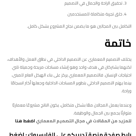
تحقيق الراحة والجمال في التصميم
خلق تجربة متكاملة للمستخدمين
التكامل بين المجالين هو ما يضمن نجاح المشروع بشكل كامل.
خاتمة
يختلف التصميم المعماري عن التصميم الداخلي في نطاق العمل والأهداف،
لكنهما يشتركان في هدف واحد وهو إنشاء مساحات مريحة وجميلة تلبي
احتياجات الإنسان. فالتصميم المعماري يركز على بناء الهيكل العام للمبنى،
بينما يهتم التصميم الداخلي بتطوير المساحات الداخلية وجعلها أكثر انسجامًا
وراحة.
وعندما يعمل المجالان معًا بشكل متكامل، يكون الناتج مشروعًا معماريًا
متوازنًا يجمع بين الجمال والوظيفة.
ل
لمزيد من المقالات في مجال التصميم المعماري
اضغط هنا
رابط صفحة م
نصة تدريبكم على الفايسبوك :
اضغط