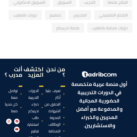
افتتاح منصة
التدريب
التسويق
التسويق الالكتروني
التفكير التصميمي
المدربين
تصميم
دورات بالمغرب
دورات مجانية بالمغرب
منصة تدريبكم
من نحن
اكتشف
أنت
؟
المزيد
مدرب ؟
أول منصة عربية متخصصة
تعرف علينا
الدورات
تواصل
في الدورات التدريبية
أكثر
التدريبية
معنا
الحضورية المجانية
التحقق من
خبراء
كن مدربا
والمدفوعة مع أفضل
الشهادة
تدريبكم
معنا
المدربين والخبراء
المدونة
طلب
الوظائف
استشارة
والاستشاريين.
الصحافة
تنظيم