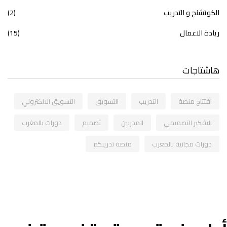
الكوتشنج و التدريب
(2)
ريادة الاعمال
(15)
هاشتاجات
افتتاح منصة
التدريب
التسويق
التسويق الالكتروني
التفكير التصميمي
المدربين
تصميم
دورات بالمغرب
دورات مجانية بالمغرب
منصة تدريبكم