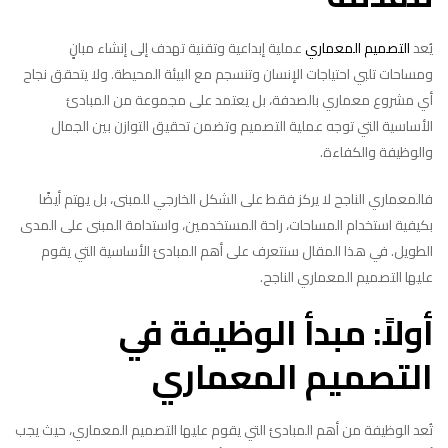
يُعد
التصميم المعماري
عملية إبداعية وتقنية تهدف إلى إنشاء مبانٍ
ومساحات تلبي احتياجات الإنسان وتنسجم مع البيئة المحيطة. ولا يتحقق نجاح
أي مشروع معماري بالصدفة، بل يعتمد على مجموعة من المبادئ
الأساسية التي توجه عملية التصميم وتضمن تحقيق التوازن بين الجمال
والوظيفة والكفاءة.
فالمعماري الناجح لا يركز فقط على الشكل الخارجي للمبنى، بل يهتم أيضًا
بكيفية استخدام المساحات، راحة المستخدمين، واستدامة المبنى على المدى
الطويل. في هذا المقال سنتعرف على أهم المبادئ الأساسية التي يقوم
عليها التصميم المعماري الناجح.
أولاً: مبدأ الوظيفة في
التصميم المعماري
تُعد الوظيفة من أهم المبادئ التي يقوم عليها التصميم المعماري، حيث يجب