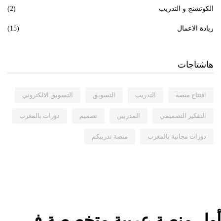
الكوتشنج و التدريب
(2)
ريادة الاعمال
(15)
هاشتاجات
افتتاح منصة
التدريب
التسويق
التسويق الالكتروني
التفكير التصميمي
المدربين
تصميم
دورات بالمغرب
دورات مجانية بالمغرب
منصة تدريبكم
أول منصة عربية متخصصة في