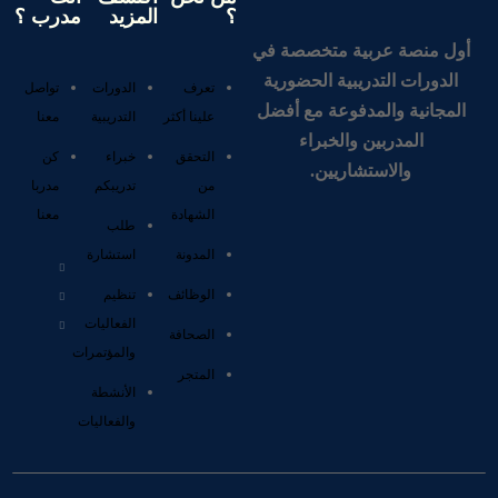
؟
المزيد
مدرب ؟
أول منصة عربية متخصصة في
الدورات التدريبية الحضورية
تعرف
الدورات
تواصل
المجانية والمدفوعة مع أفضل
علينا أكثر
التدريبية
معنا
المدربين والخبراء
التحقق
خبراء
كن
والاستشاريين.
من
تدريبكم
مدربا
الشهادة
معنا
طلب
المدونة
استشارة
الوظائف
تنظيم
الفعاليات
الصحافة
والمؤتمرات
المتجر
الأنشطة
والفعاليات