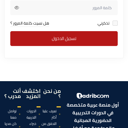
تذكرني
هل نسيت كلمة المرور ؟
تسجيل الدخول
من نحن
اكتشف
أنت
؟
المزيد
مدرب ؟
أول منصة عربية متخصصة
تعرف علينا
الدورات
تواصل
في الدورات التدريبية
أكثر
التدريبية
معنا
الحضورية المجانية
التحقق من
خبراء
كن مدربا