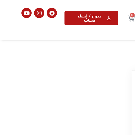
دخول / إنشاء
0
حساب