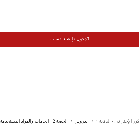
دخول / إنشاء حساب
ر الإحترافي - الدفعة 4
الدروس
الحصة 2 : الخامات والمواد المستخدمة في التصميم الداخلي ومدخل الى واجهة برنامج اتوكاد