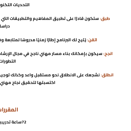
التحديات التكن
طبق:
ستكون قادرًا على تطبيق المفاهيم والتطبيقات التي ا
دراسات
اتقن:
يُتيح لك البرنامج إطارًا زمنيًا مدروسًا لمتابعة
انجح:
سيكون بإمكانك بناء مسار مهني ناجح في مجال الإرشاد
التطورات
انطلق:
نشجعك على الانطلاق نحو مستقبل واعد وكذلك توجيهك
اكتسبتها لتحقيق نجاح مهني م
المقررات
72ساعة تدريبية: الإرشاد الأسري