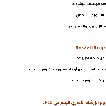
دريبية المقدمة
من منصة تدريبكم
ة أو جامعة قبرص أو جامعة رؤوف). * برسوم إضافية
مريكي. * برسوم إضافية
رشاد الأسري الإحترافي FCD :