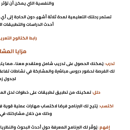
والنفسية التي يمكن أن تؤثر 
تستمر رحلتك التعليمية لمدة ثلاثة أشهر، دون الحاجة إلى أي
أحدث الدراسات والتطبيقات ال
رابط الكتالوج التعري
مزايا المشا
تدرب:
يُمكنك الحصول على تدريب شامل ومتقدم معنا ، مما يتيح
لك الفرصة لحضور دروس مباشرة والمشاركة في نشاطات تفاعلية
لجدول زم
حلل:
تمكينك من تطبيق تطبيقات على خطوات لحل المشكل
اكتسب:
يُتيح لك البرنامج فرصًا لاكتساب مهارات عملية قوية ف
وذلك من خلال مشاركتك في 
إفهم:
يُوَفِّر لك البرنامج المعرفة حول أحدث البحوث والنظر