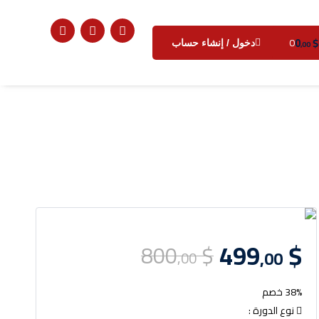
0
$
0
دخول / إنشاء حساب
,00
499
$
800
$
,00
,00
38% خصم
نوع الدورة :